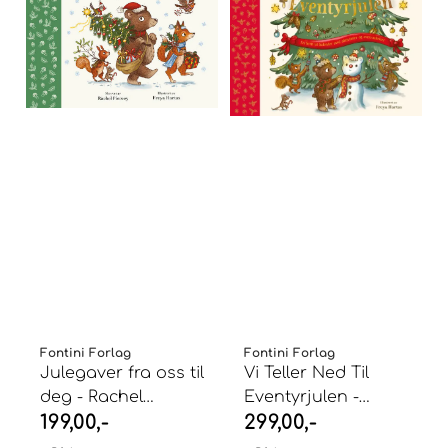
Fontini Forlag
Fontini Forlag
Julegaver fra oss til
Vi Teller Ned Til
deg - Rachel
Eventyrjulen -
199,00,-
299,00,-
Piercey
Rachel Piercey