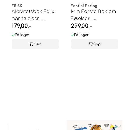
FRISK
Fontini Forlag
Aktivitetsbok Felix
Min Første Bok om
har følelser -
Følelser -
179,00,-
299,00,-
Charlotte ...
Stephanie
Couturier
På lager
På lager
Kjøp
Kjøp