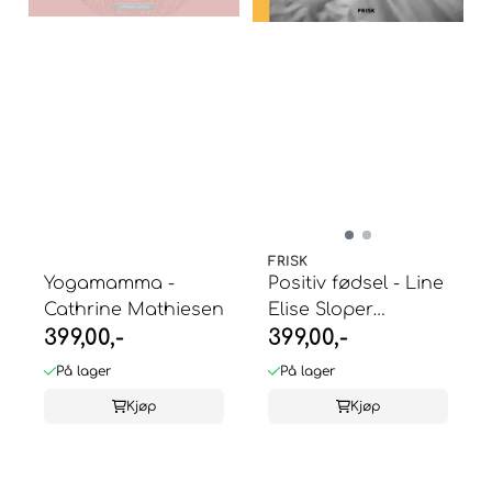
FRISK
Yogamamma -
Positiv fødsel - Line
Cathrine Mathiesen
Elise Sloper
399,00,-
399,00,-
Svanevik
På lager
På lager
Kjøp
Kjøp