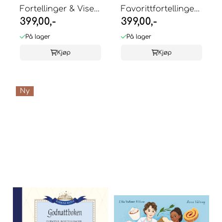
Fortellinger & Viser
Favorittfortellinger
399,00,-
399,00,-
- Thorbjørn ...
- Astrid ...
På lager
På lager
Kjøp
Kjøp
Ny