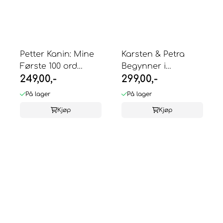
Petter Kanin: Mine
Karsten & Petra
Første 100 ord
Begynner i
249,00,-
299,00,-
Beatrix Potter
Barnehagen
På lager
På lager
Kjøp
Kjøp