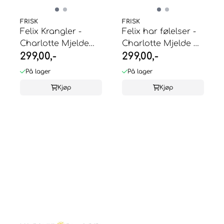
FRISK
FRISK
Felix Krangler -
Felix har følelser -
Charlotte Mjelde
Charlotte Mjelde &
299,00,-
299,00,-
og Camilla ...
Camilla ...
På lager
På lager
Kjøp
Kjøp