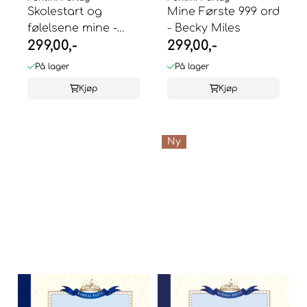
Skolestart og
Mine Første 999 ord
følelsene mine -
- Becky Miles
299,00,-
299,00,-
Stephanie ...
På lager
På lager
Kjøp
Kjøp
Ny