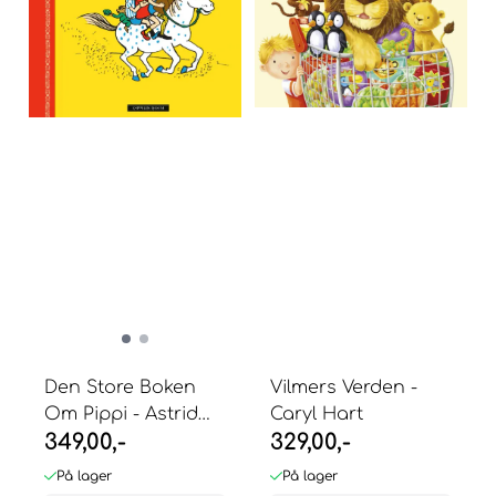
Den Store Boken
Vilmers Verden -
Om Pippi - Astrid
Caryl Hart
349,00,-
329,00,-
Lindgren
På lager
På lager