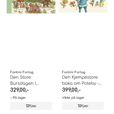
Fontini Forlag
Fontini Forlag
Den Store
Den Kjempestore
Bursdagen I
boka om Poteby -
329,00,-
399,00,-
Eventyrskogen -
Sharon Rentta
Rachel ...
På lager
Ikke på lager
Kjøp
Kjøp