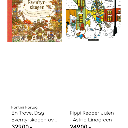
Fontini Forlag
En Travel Dag i
Pippi Redder Julen
Eventyrskogen av
- Astrid Lindgreen
329,00,-
249,00,-
Rachel Piercey