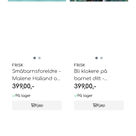
FRISK
FRISK
Småbarnsforeldre -
Bli klokere på
Malene Halland og
barnet ditt -
399,00,-
399,00,-
Lars Sylta
Charlotte Mjelde
På lager
På lager
Kjøp
Kjøp