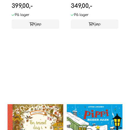
399,00,-
349,00,-
Vatnar Nilsen
På lager
På lager
Kjøp
Kjøp