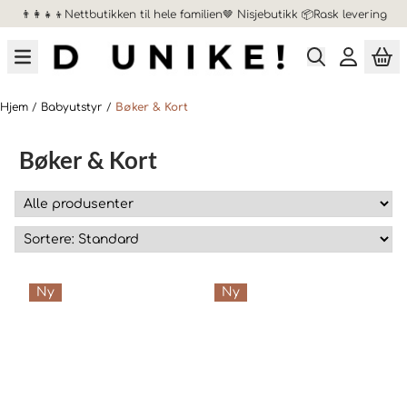
👨‍👩‍👧‍👦Nettbutikken til hele familien🤎 Nisjebutikk 📦Rask levering
Hopp til innhold
Hjem
/
Babyutstyr
/
Bøker & Kort
Bøker & Kort
Ny
Ny