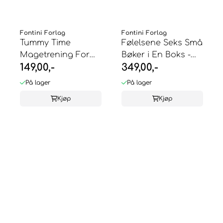
Fontini Forlag
Fontini Forlag
Tummy Time
Følelsene Seks Små
Magetrening For
Bøker i En Boks -
149,00,-
349,00,-
Kropp & Hjerne
Stéphanie ...
På lager
På lager
Kjøp
Kjøp