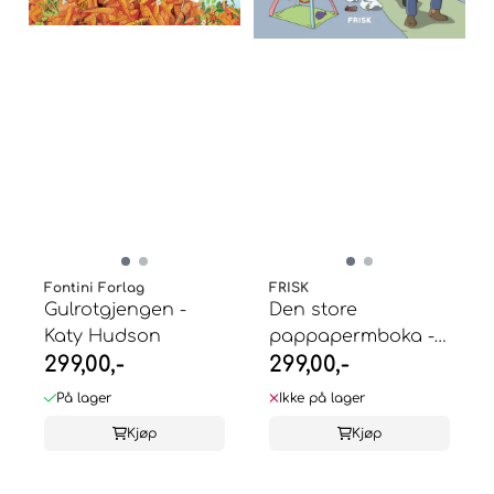
Fontini Forlag
FRISK
Gulrotgjengen -
Den store
Katy Hudson
pappapermboka -
299,00,-
299,00,-
Ole Morten
Knudsen
På lager
Ikke på lager
Kjøp
Kjøp