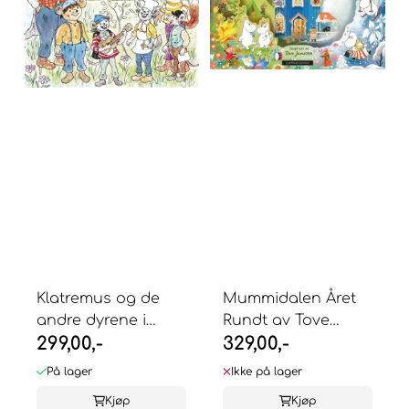
Klatremus og de
Mummidalen Året
andre dyrene i
Rundt av Tove
299,00,-
329,00,-
Hakkebakkeskogen
Jansson
- ...
På lager
Ikke på lager
Kjøp
Kjøp