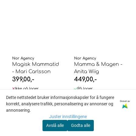
Nor Agency
Nor Agency
Magisk Mammatid
Mamma & Magen -
- Mari Carlsson
Anita Wiig
399,00,-
449,00,-
Ikke på lager
På lager
Dette nettstedet bruker informasjonskapsler for å fungere
Kjøp
Kjøp
Drevet av
korrekt, analysere trafikk, personalisering av annonser og
annonsering.
Juster innstillingene
Avslå alle
Godta alle