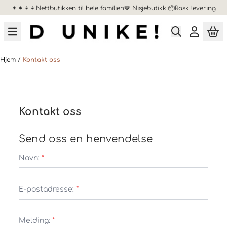
👨‍👩‍👧‍👦Nettbutikken til hele familien🤎 Nisjebutikk 📦Rask levering
Hopp til innhold
Hjem
/
Kontakt oss
Kontakt oss
Send oss en henvendelse
Navn:
*
E-postadresse:
*
Melding:
*