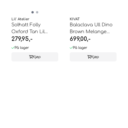
Lil' Atelier
KIVAT
Solhatt Folly
Balaclava Ull Dino
Oxford Tan Lil
Brown Melange
279,95,-
699,00,-
Atelier
KIVAT
På lager
På lager
Kjøp
Kjøp