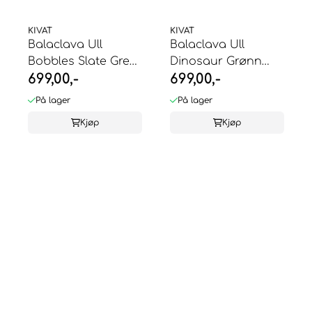
KIVAT
KIVAT
Balaclava Ull
Balaclava Ull
Bobbles Slate Grey
Dinosaur Grønn
699,00,-
699,00,-
Waffel Knit ...
Kivat
På lager
På lager
Kjøp
Kjøp