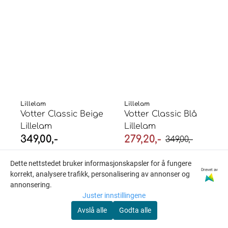
Lillelam
Lillelam
Votter Classic Beige
Votter Classic Blå
Lillelam
Lillelam
349,00,-
279,20,-
349,00,-
På lager
På lager
Dette nettstedet bruker informasjonskapsler for å fungere
Kjøp
Kjøp
Drevet av
korrekt, analysere trafikk, personalisering av annonser og
annonsering.
Juster innstillingene
Avslå alle
Godta alle