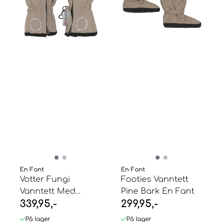
En Fant
En Fant
Votter Fungi
Footies Vanntett
Vanntett Med
Pine Bark En Fant
339,95,-
299,95,-
Glidelås En Fant
På lager
På lager