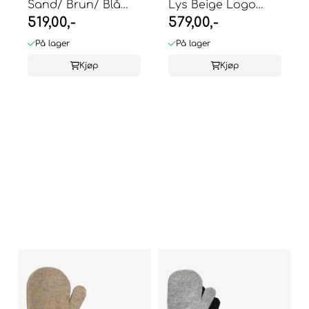
Sand/ Brun/ Blå
Lys Beige Logo
519,00,-
579,00,-
Logo Kivat
Kivat
På lager
På lager
Kjøp
Kjøp