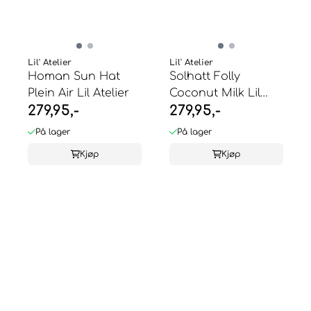
Lil' Atelier
Lil' Atelier
Homan Sun Hat
Solhatt Folly
Plein Air Lil Atelier
Coconut Milk Lil
279,95,-
279,95,-
Atelier
På lager
På lager
Kjøp
Kjøp