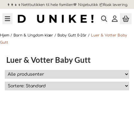
👨‍👩‍👧‍👦Nettbutikken til hele familien🤎 Nisjebutikk 📦Rask levering
Hopp til innhold
Hjem
/
Barn & Ungdom klær
/
Baby Gutt 0-2år
/
Luer & Votter Baby
Gutt
Luer & Votter Baby Gutt