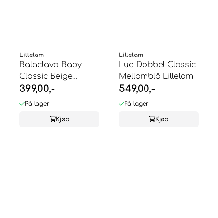
Lillelam
Lillelam
Balaclava Baby
Lue Dobbel Classic
Classic Beige
Mellomblå Lillelam
399,00,-
549,00,-
Lillelam
På lager
På lager
Kjøp
Kjøp