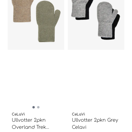
CeLaVi
CeLaVi
Ullvotter 2pkn
Ullvotter 2pkn Grey
Overland Trek
Celavi