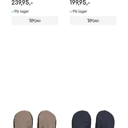
239,95,-
199,95,-
Celavi
På lager
På lager
Kjøp
Kjøp