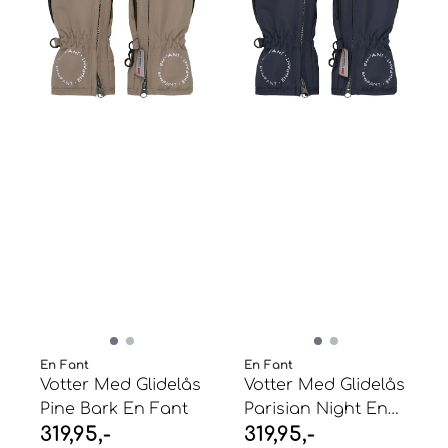
En Fant
En Fant
Votter Med Glidelås
Votter Med Glidelås
Pine Bark En Fant
Parisian Night En
319,95,-
319,95,-
Fant