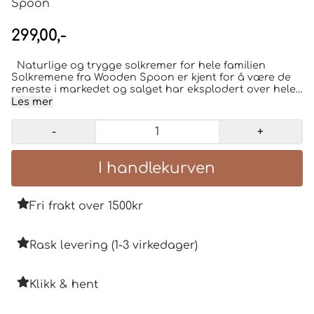
299,00,-
Naturlige og trygge solkremer for hele familien
Solkremene fra Wooden Spoon er kjent for å være de
reneste i markedet og salget har eksplodert over hele
Europa. Wooden Spoon solkremene har usynlig sink
Les mer
og er 100% naturlige og effektive. Svært populære
blant småbarnsmødre, da det ikke finnes en renere
-
+
solkrem for barn. 72% Økologisk sertifiserte
ingredienser / 100% Naturlige ingredienser Kun
mineralske filtre / UVA & UVB beskyttelse / Vanntett
Passer for babyer 0+, barn og voksne. Formulert med
naturlige ingredienser og innovativ ikke-nano
sinkoksid. Ingredienser SPF 30: Helianthus Annuus
Fri frakt over 1500kr
Seed Oil (sunflower)*; Zinc Oxide 20% (non-nano); Cocos
Nucifera Oil* (coconut); Cera Alba (beeswax)*;
Tocopherol (Vit. E); Theobroma Cacao Seed
Butter*;Butyrospermum Parkii butter*(shea). *Organic
Rask levering (1-3 virkedager)
Certified Ingredients
Klikk & hent