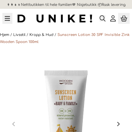
👨‍👩‍👧‍👦Nettbutikken til hele familien🤎 Nisjebutikk 📦Rask levering
Hopp til innhold
Hjem
/
Livsstil
/
Kropp & Hud
/
Sunscreen Lotion 30 SPF Invisible Zink
Wooden Spoon 100ml