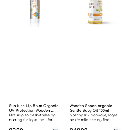
Sun Kiss Lip Balm Organic
Wooden Spoon organic
UV Protection Wooden ...
Gentle Baby Oil 100ml
Naturlig solbeskyttelse og
Næringsrik babyolje, laget
næring for leppene – for
av de mildeste og fine
både barn og voksne
økologiske oljene for den
Økologiske
meste delikate babyhuden.